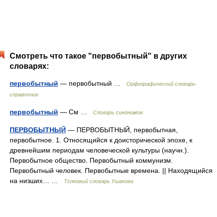
Смотреть что такое "первобытный" в других
словарях:
первобытный
— первобытный …
Орфографический словарь-
справочник
первобытный
— См …
Словарь синонимов
ПЕРВОБЫТНЫЙ
— ПЕРВОБЫТНЫЙ, первобытная,
первобытное. 1. Относящийся к доисторической эпохе, к
древнейшим периодам человеческой культуры (научн.).
Первобытное общество. Первобытный коммунизм.
Первобытный человек. Первобытные времена. || Находящийся
на низших… …
Толковый словарь Ушакова