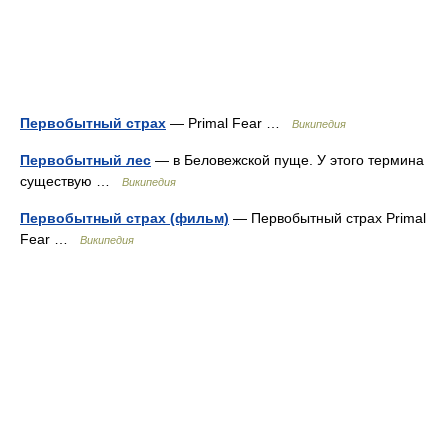
Первобытный страх
— Primal Fear …
Википедия
Первобытный лес
— в Беловежской пуще. У этого термина
существую …
Википедия
Первобытный страх (фильм)
— Первобытный страх Primal
Fear …
Википедия