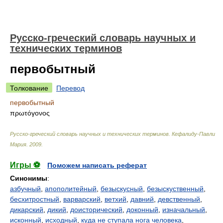
Русско-греческий словарь научных и
технических терминов
первобытный
Толкование
Перевод
первобытный
πρωτόγονος
Русско-греческий словарь научных и технических терминов
.
Кефалиду-Павли
Мария
.
2009
.
Игры ⚽
Поможем написать реферат
Синонимы
:
азбучный
,
апополитейный
,
безыскусный
,
безыскуственный
,
бесхитростный
,
варварский
,
ветхий
,
давний
,
девственный
,
дикарский
,
дикий
,
доисторический
,
доконный
,
изначальный
,
исконный
,
исходный
,
куда не ступала нога человека
,