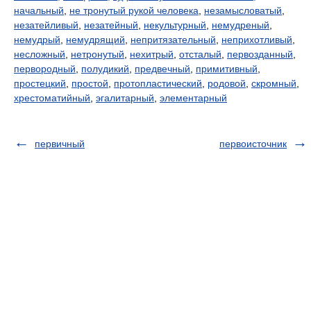
начальный
,
не тронутый рукой человека
,
незамысловатый
,
незатейливый
,
незатейный
,
некультурный
,
немудреный
,
немудрый
,
немудрящий
,
непритязательный
,
неприхотливый
,
несложный
,
нетронутый
,
нехитрый
,
отсталый
,
первозданный
,
первородный
,
полудикий
,
предвечный
,
примитивный
,
простецкий
,
простой
,
протопластический
,
родовой
,
скромный
,
хрестоматийный
,
эгалитарный
,
элементарный
первичный
первоисточник